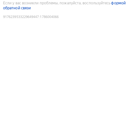
Если у вас возникли проблемы, пожалуйста, воспользуйтесь
формой
обратной связи
9176239533229649447
:
1786004066