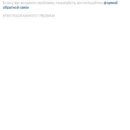
Если у вас возникли проблемы, пожалуйста, воспользуйтесь
формой
обратной связи
9193175022532604372
:
1786256424