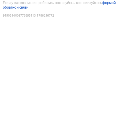
Если у вас возникли проблемы, пожалуйста, воспользуйтесь
формой
обратной связи
9190514009778895113
:
1786216772