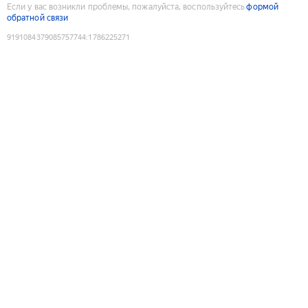
Если у вас возникли проблемы, пожалуйста, воспользуйтесь
формой
обратной связи
9191084379085757744
:
1786225271