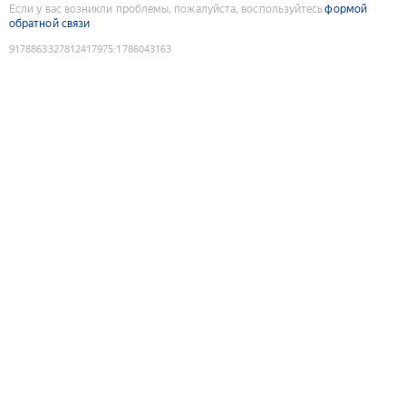
Если у вас возникли проблемы, пожалуйста, воспользуйтесь
формой
обратной связи
9178863327812417975
:
1786043163