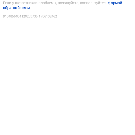
Если у вас возникли проблемы, пожалуйста, воспользуйтесь
формой
обратной связи
9184856051120253735
:
1786132462