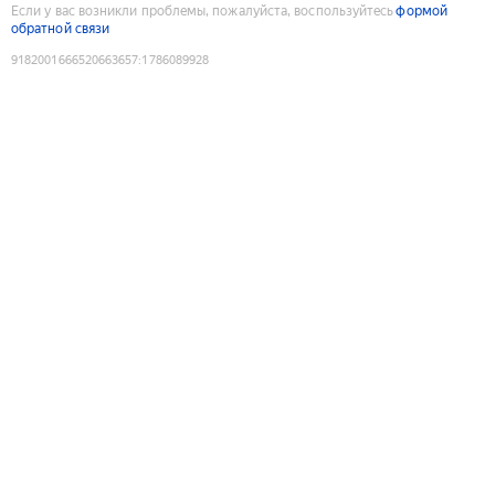
Если у вас возникли проблемы, пожалуйста, воспользуйтесь
формой
обратной связи
9182001666520663657
:
1786089928