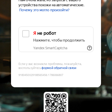
Нам очень жаль, но запросы с вашего
устройства похожи на автоматические.
Почему это могло произойти?
Я не робот
Нажмите, чтобы продолжить
Yandex SmartCaptcha
Если у вас возникли проблемы, пожалуйста,
воспользуйтесь
формой обратной связи
9180450029188565456
:
1786066807