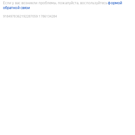
Если у вас возникли проблемы, пожалуйста, воспользуйтесь
формой
обратной связи
9184978362192287059
:
1786134284