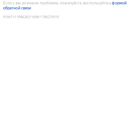
Если у вас возникли проблемы, пожалуйста, воспользуйтесь
формой
обратной связи
9194711194628211699
:
1786279315