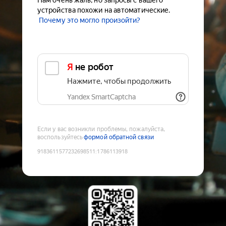
Нам очень жаль, но запросы с вашего
устройства похожи на автоматические.
Почему это могло произойти?
Я не робот
Нажмите, чтобы продолжить
Yandex SmartCaptcha
Если у вас возникли проблемы, пожалуйста,
воспользуйтесь
формой обратной связи
9183611577232698511
:
1786113918