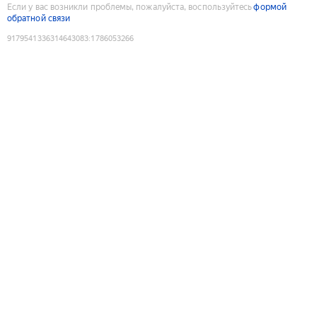
Если у вас возникли проблемы, пожалуйста, воспользуйтесь
формой
обратной связи
9179541336314643083
:
1786053266