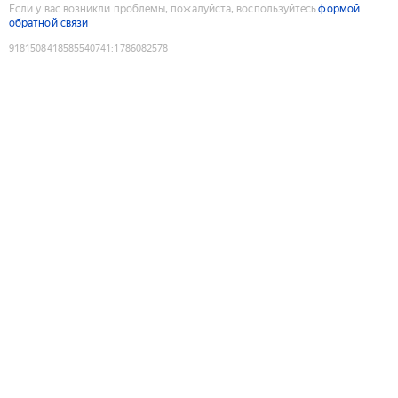
Если у вас возникли проблемы, пожалуйста, воспользуйтесь
формой
обратной связи
9181508418585540741
:
1786082578